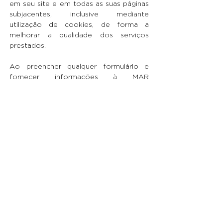
em seu site e em todas as suas páginas
subjacentes, inclusive mediante
utilização de cookies, de forma a
melhorar a qualidade dos serviços
prestados.
Ao preencher qualquer formulário e
fornecer informações à MAR
Contabilidade e Administração, o
usuário declara que permite o
processamento de dados pessoais
conforme estabelecido neste termo.
Na plataforma pode conter links a
outros web sites. E a presente
declaração de privacidade não abrange
os referidos sites, não podendo a MAR
Contabilidade e Administração ser
responsabilizada pelas práticas de
privacidade de outros sites.
A MAR Contabilidade e Administração